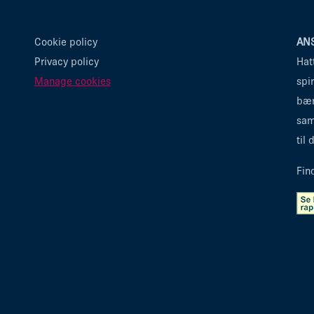
Privacy links
Om
Cookie policy
ANS
Privacy policy
Hat
Manage cookies
spi
bær
sam
til
Fin