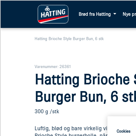
Brød fra Hatting
Nye p
Hatting Brioche Style Burger Bun, 6 stk
Varenummer: 26361
Hatting Brioche 
Burger Bun, 6 st
300 g /stk
Luftig, blød og bare virkelig virkelig god.
Cookies
Brioche Style burgerbolle, når det skal v