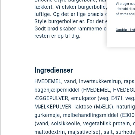
Vi bruger coo
lækkert. Vi elsker burgerbolle, når de er 
i forhold til
luftige. Og det er lige præcis det, som Ha
på vores soc
Style burgerboller er. For det er egentlig
Godt brød skaber rammerne om den gode
Cookie - ind
resten er op til dig.
Ingredienser
HVEDEMEL, vand, invertsukkersirup, rapso
bagehjælpemiddel (HVEDEMEL, HVEDEG
ÆGGEPULVER, emulgator (veg. E471, veg.
MÆLKEPULVER, laktose (MÆLK), naturlig
gurkemeje, melbehandlingsmiddel (E300)
(vand, solsikkeolie, vegetabilsk protein, 
maltodextrin, majsstivelse), salt, surhed