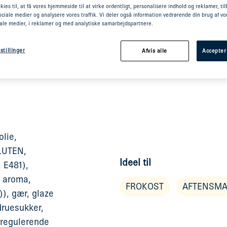
kies til, at få vores hjemmeside til at virke ordentligt, personalisere indhold og reklamer, ti
bløde og
 sociale medier og analysere vores traffik. Vi deler også information vedrørende din brug af 
tting Brioche
iale medier, i reklamer og med analytiske samarbejdspartnere.
 meget simpelt.
 burger –
stillinger
Afvis alle
Accepter
lie,
LUTEN,
Ideel til
 E481),
 aroma,
FROKOST
AFTENSM
), gær, glaze
druesukker,
sregulerende