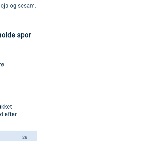
 soja og sesam.
holde spor
rø
ukket
d efter
26