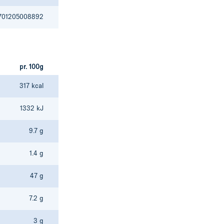
701205008892
pr. 100g
317 kcal
1332 kJ
9.7 g
1.4 g
47 g
7.2 g
3 g