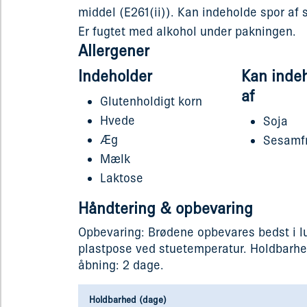
middel (E261(ii)). Kan indeholde spor af
Er fugtet med alkohol under pakningen.
Allergener
Indeholder
Kan inde
af
Glutenholdigt korn
Hvede
Soja
Æg
Sesamf
Mælk
Laktose
Håndtering & opbevaring
Opbevaring: Brødene opbevares bedst i l
plastpose ved stuetemperatur. Holdbarhe
åbning: 2 dage.
Holdbarhed (dage)