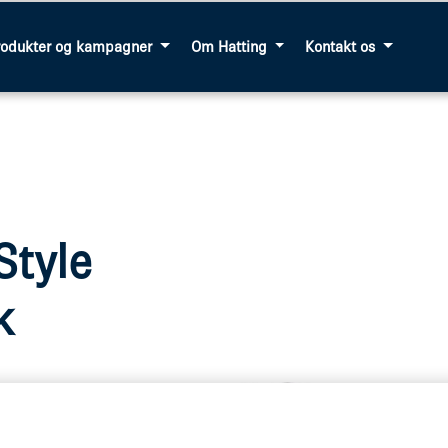
rodukter og kampagner
Om Hatting
Kontakt os
Style
k
 Hatting
ære ekstra