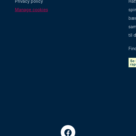
Privacy policy
Hat
Manage cookies
spi
bær
sam
til
Fin