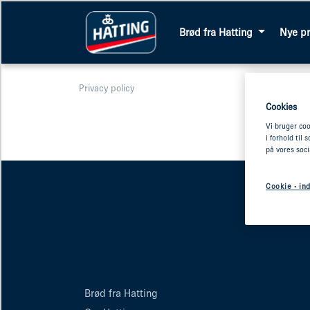
Brød fra Hatting
Nye p
Privacy policy
Cookies
Vi bruger coo
i forhold til
på vores soc
Cookie - ind
Menu
Brød fra Hatting