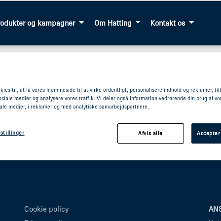
rodukter og kampagner
Om Hatting
Kontakt os
kies til, at få vores hjemmeside til at virke ordentligt, personalisere indhold og reklamer, ti
 sociale medier og analysere vores traffik. Vi deler også information vedrørende din brug af 
iale medier, i reklamer og med analytiske samarbejdspartnere.
stillinger
Afvis alle
Accepter
Privacy links
Om
Cookie policy
ANS