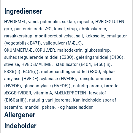
Ingredienser
HVEDEMEL, vand, palmeolie, sukker, rapsolie, HVEDEGLUTEN,
gær, pasteuriserede ÆG, kanel, sirup, abrikoskerner,
rørsukkersirup, modificeret stivelse, salt, kokosolie, emulgator
(vegetabilsk E471), vallepulver (MÆLK),
SKUMMETMÆLKSPULVER, maltodextrin, glukosesirup,
surhedsregulerende middel (E330), geleringsmiddel (E406),
stivelse, HVEDEMALTMEL, stabilisator (E404, E450(iii),
E339(ii), E451(i)), melbehandlingsmiddel (E300, alpha-
amylase (HVEDE), xylanase (HVEDE), transglutaminase
(HVEDE), glucoamylase (HVEDE)), naturlig aroma, tørrede
ÆGGEHVIDER, vitamin A, MÆLKEPROTEIN, farvestof
(E160a(iii)), naturlig vaniljearoma. Kan indeholde spor af
sesamfrø, mandel, pekan-, - og hasselnødder.
Allergener
Indeholder