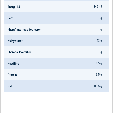
1849 kJ
Energi, kJ
27 g
Fedt
11 g
- heraf mættede fedtsyrer
43 g
Kulhydrater
17 g
- heraf sukkerarter
2.5 g
Kostfibre
6.5 g
Protein
0.35 g
Salt