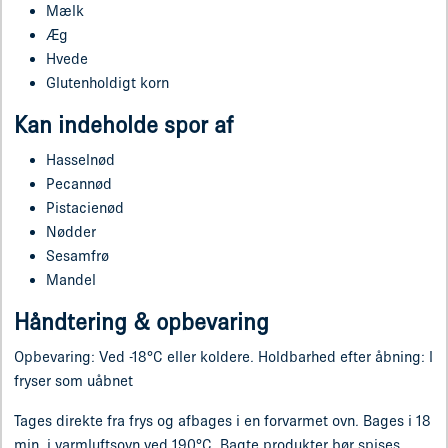
Mælk
Æg
Hvede
Glutenholdigt korn
Kan indeholde spor af
Hasselnød
Pecannød
Pistacienød
Nødder
Sesamfrø
Mandel
Håndtering & opbevaring
Opbevaring: Ved -18°C eller koldere. Holdbarhed efter åbning: I
fryser som uåbnet
Tages direkte fra frys og afbages i en forvarmet ovn. Bages i 18
min. i varmluftsovn ved 190°C. Bagte produkter bør spises