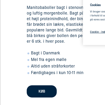
Cookies
Manitobaboller bagt i stenovn er en vels
Vi bruger coo
og luftig morgenbolle. Bagt på Manitob
i forhold til
et højt proteinindhold, der binder vand ti
på vores soc
får brødet sin lækre, elastiske krumme m
populære lange bid. Gavmildt drysset m
Cookie - ind
blå birkes giver bollen den perfekte star
er 6 stk. i hver pose.
Bagt i Danmark
Mel fra egen mølle
Altid uden stråforkorter
Færdigbages i kun 10-11 min
KØB