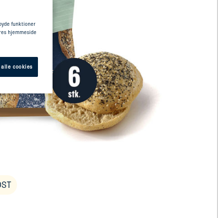
lbyde funktioner
vores hjemmeside
 alle cookies
OST