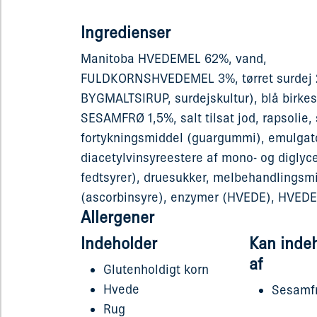
Ingredienser
Manitoba HVEDEMEL 62%, vand,
FULDKORNSHVEDEMEL 3%, tørret surdej
BYGMALTSIRUP, surdejskultur), blå birkes
SESAMFRØ 1,5%, salt tilsat jod, rapsolie, 
fortykningsmiddel (guargummi), emulgat
diacetylvinsyreestere af mono- og diglyce
fedtsyrer), druesukker, melbehandlingsm
(ascorbinsyre), enzymer (HVEDE), HVED
Allergener
Indeholder
Kan inde
af
Glutenholdigt korn
Hvede
Sesamf
Rug