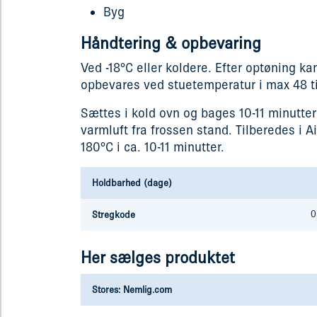
Byg
Håndtering & opbevaring
Ved -18°C eller koldere. Efter optøning k
opbevares ved stuetemperatur i max 48 t
Sættes i kold ovn og bages 10-11 minutte
varmluft fra frossen stand. Tilberedes i Ai
180°C i ca. 10-11 minutter.
Holdbarhed (dage)
0
Stregkode
Her sælges produktet
Stores: Nemlig.com