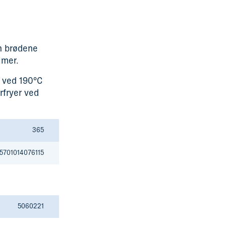
an brødene
imer.
r ved 190°C
rfryer ved
365
5701014076115
5060221