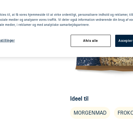
magende, lys
kies til, at få vores hjemmeside til at virke ordentligt, personalisere indhold og reklamer, ti
a-hvedemel med
 sociale medier og analysere vores traffik. Vi deler også information vedrørende din brug af 
l dejen. Sådan
iale medier, i reklamer og med analytiske samarbejdspartnere.
ed det
ed sesam og
stillinger
Afvis alle
Accepter
t på dagen. Der
Ideel til
MORGENMAD
FROK