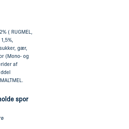
 2% ( RUGMEL,
 1,5%,
sukker, gær,
or (Mono- og
rider af
iddel
EMALTMEL.
holde spor
rø