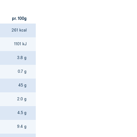
pr. 100g
261 kcal
1101 kJ
3.8 g
0.7 g
45 g
2.0 g
4.5 g
9.4 g