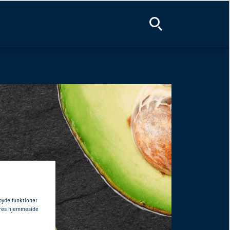
lbyde funktioner
vores hjemmeside