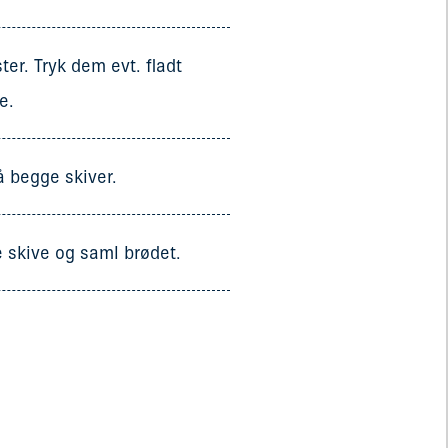
ster. Tryk dem evt. fladt
e.
å begge skiver.
 skive og saml brødet.