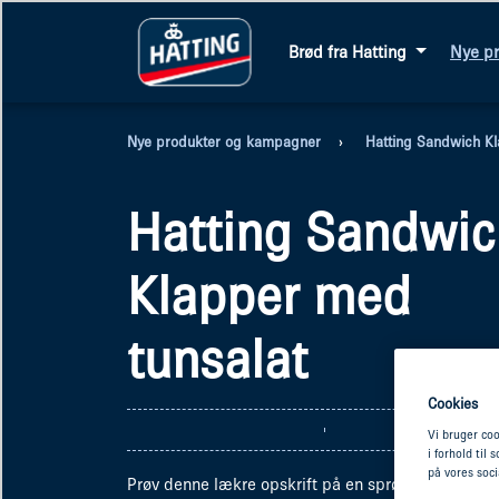
Brød fra Hatting
Nye p
Nye produkter og kampagner
Hatting Sandwich K
Hatting Sandwic
Klapper med
tunsalat
Cookies
Vi bruger coo
i forhold til
på vores soc
Prøv denne lækre opskrift på en sprød sandwich 