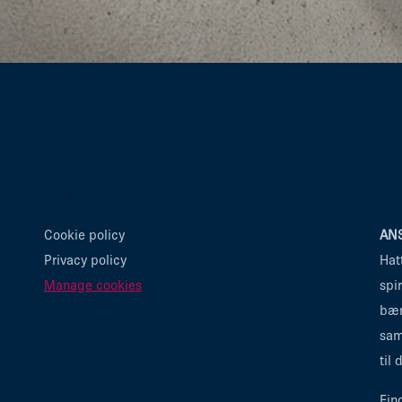
Privacy links
Om
Cookie policy
ANS
Privacy policy
Hat
Manage cookies
spi
bær
sam
til
Fin