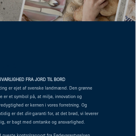
 Hatting
VARLIGHED FRA JORD TIL BORD
ting er ejet af svenske landmænd. Den grønne
re er et symbol på, at miljø, innovation og
edygtighed er kernen i vores forretning. Og
tidig er det
din
garanti for, at det brød, vi leverer
 dig, er bagt med omtanke og ansvarlighed.
d nyeste kontrolrapport fra Fødevarestyrelsen