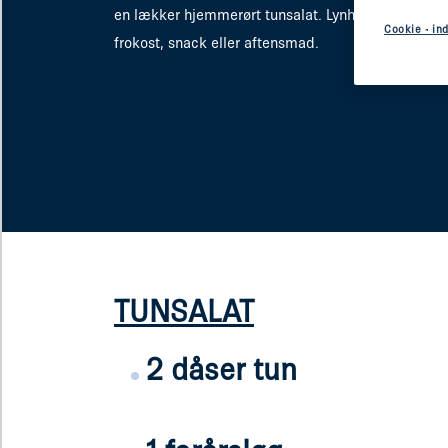
en lækker hjemmerørt tunsalat. Lynhurtig mad til
Cookie - ind
frokost, snack eller aftensmad.
TUNSALAT
2 dåser tun