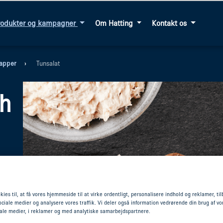
rodukter og kampagner
Om Hatting
Kontakt os
lapper
Tunsalat
h
kies til, at få vores hjemmeside til at virke ordentligt, personalisere indhold og reklamer, ti
 sociale medier og analysere vores traffik. Vi deler også information vedrørende din brug af 
iale medier, i reklamer og med analytiske samarbejdspartnere.
med